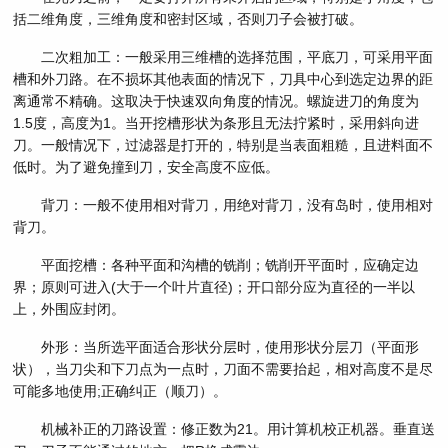
括二维角度，三维角度和密封区域，否则刀子会被打破。
二次粗加工：一般采用三维槽的选择范围，平底刀，可采用平面
槽和外刀路。在不损坏其他表面的情况下，刀具中心到选定边界的距
离通常不精确。这取决于快速双向角度的情况。螺旋进刀的角度为
1.5度，高度为1。当开挖槽形状为条形且无法拧紧时，采用斜向进
刀。一般情况下，过滤器是打开的，特别是当表面粗糙，且进料面不
低时。为了避免撞到刀，安全高度不应低。
背刀：一般不使用相对背刀，用绝对背刀，没有岛时，使用相对
背刀。
平面挖槽：各种平面和沟槽的铣削；铣削开平面时，应确定边
界；原则可进入(大于一个叶片直径)；开口部分应为直径的一半以
上，外围应封闭。
外形：当所选平面适合形状分层时，使用形状分层刀（平面形
状），当刀尖和下刀点为一点时，刀面不需要抬起，相对高度不是尽
可能多地使用;正确纠正（顺刀）。
机械补正的刀路设置：修正数为21。用计算机校正机器。垂直送