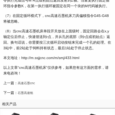
令执行完成信号M R点或初始点返回发射到Z轴。当重复执行固定循
环指令参数K，在第一执行循环被固定在同一个块的M代码被执行。
（7）在固定循环模式下，cnc高速石墨机床刀具偏移指令G45-G48
将被忽略。
（8）当cnc高速石墨机床单段开关放在上面级时，固定回路会在x,y
轴定位后停止，快速馈送到r点，并从孔的底部（到r点或初始点）返
回。换句话说，你需要按三次循环启动按钮来完成一个孔的处理。在
3站中，前2站处于饲料持有状态，最后1站处于停止状态。
本文地址：http://m.ssjjcnc.com/m/smj/433.html
以上文章“cnc高速石墨机床”仅供参考，如果您有这方面的需求，请
来电咨询！
上一篇：
高速石墨cnc
下一篇：
石墨高速铣
相关产品