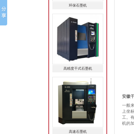
环保石墨机
高精度干式石墨机
安徽
一般
上坐
工。
机的
高速石墨机