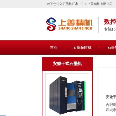
欢迎您进入石墨机厂家－广东上善精机有限公司
数
专注1
首页
石墨精雕机
石墨
安徽干式石墨机
安徽
合肥
宣城