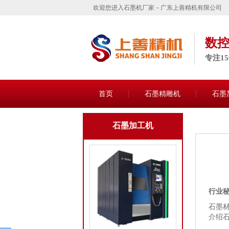
欢迎您进入石墨机厂家－广东上善精机有限公司
数
专注1
首页
石墨精雕机
石墨
石墨加工机
行业
石墨
介绍