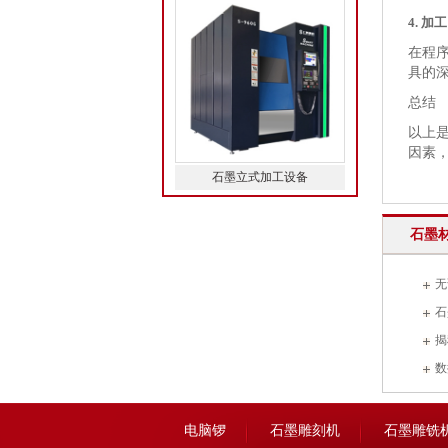
4. 加工
在程
具的
总结
以上
因素
石墨立式加工设备
石墨
无
石
量！
揭
数
等
电脑锣
石墨雕刻机
石墨雕铣