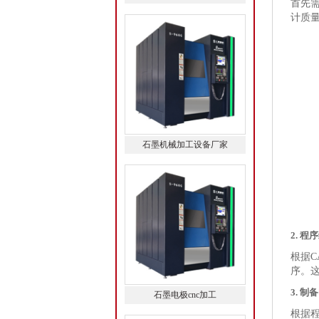
首先
计质
石墨机械加工设备厂家
2. 程
根据
序。
3. 
石墨电极cnc加工
根据