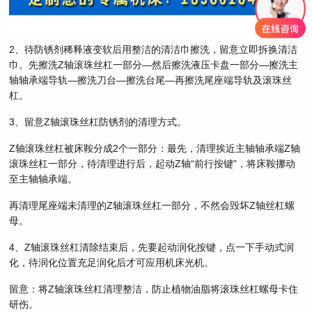
2、待防锈剂稀释液变软后用整洁的清洁巾擦洗，留意立即拆换清洁
巾。先擦洗Z轴滚珠丝杠一部分—然后擦洗液压卡盘一部分—擦洗主
轴轴承端导轨—擦洗刀台—擦洗台尾—再擦洗尾座端导轨及滚珠丝
杠。
3、留意Z轴滚珠丝杠防锈剂的清理方式。
Z轴滚珠丝杠被床鞍分成2个一部分：最先，清理挨近主轴轴承端Z轴
滚珠丝杠一部分，待清理进行后，起动Z轴“前行按键”，将床鞍挪动
至主轴轴承端。
再清理尾座端未清理的Z轴滚珠丝杠一部分，不然会毁坏Z轴丝杠螺
母。
4、Z轴滚珠丝杠清除结束后，先要起动润化按键，点一下手动式润
化，待润化位置充足润化后才可应用机床光机。
留意：将Z轴滚珠丝杠清理整洁，防止植物油脂将滚珠丝杠螺母卡住
研伤。