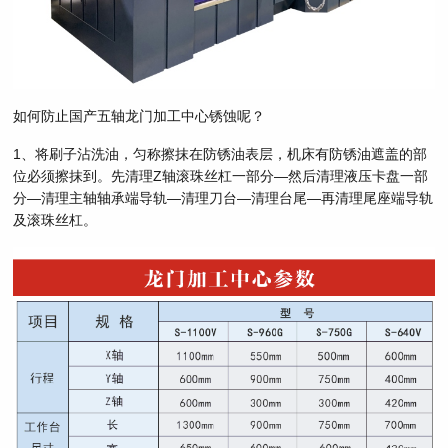
如何防止国产五轴龙门加工中心锈蚀呢？
1、将刷子沾洗油，匀称擦抹在防锈油表层，机床有防锈油遮盖的部
位必须擦抹到。先清理Z轴滚珠丝杠一部分—然后清理液压卡盘一部
分—清理主轴轴承端导轨—清理刀台—清理台尾—再清理尾座端导轨
及滚珠丝杠。