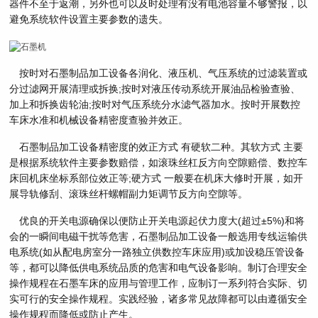
器件不至于返潮，另外也可以及时处理有没有电池容量不够警报，以
避免系统软件设置主要参数的遗失。
按时对石墨制品加工设备各润化、液压机、气压系统的过滤装置或
分过滤网开展清理或拆换;按时对液压传动系统开展油品检验查验、
加上和拆换齿轮油;按时对气压系统分水滤气器加水。按时开展数控
车床水准和机械设备精密度查验并效正。
石墨制品加工设备精密度的效正方式 有硬软二种。其软方式 主要
是根据系统软件主要参数赔偿，如滚珠丝杠反方向空隙赔偿、数控车
床回机床坐标系部位效正等;硬方式 一般要在机床大修时开展，如开
展导轨修刮、滚珠丝杆螺帽副力矩调节反方向空隙等。
优良的开关电源确保以便防止开关电源起伏力度大(超过±5%)和将
会的一瞬间电磁干扰等危害，石墨制品加工设备一般选用专线运输供
电系统(如从配电房室分一路独立供数控车床应用)或加设稳压管设备
等，都可以降低供电系统品质的危害和电气设备影响。制订合理安全
操作规程在石墨车床的应用与管理工作，应制订一系列符合实际、切
实可行的安全操作规程。实践经验，诸多常见故障都可以由遵循安全
操作规程而降低或防止产生。